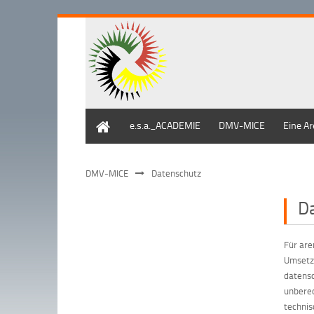
Home
e.s.a._ACADEMIE
DMV-MICE
Eine Ar
DMV-MICE
Datenschutz
D
Für are
Umsetzu
datensc
unberec
technis