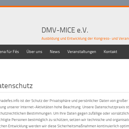
DMV-MICE e.V.
Ausbildung und Entwicklung der Kongress- und Veran
ena für Fés
Über uns
News
Veranstaltungen
Kontakt
atenschutz
nadefes.info ist der Schutz der Privatsphäre und persönlicher Daten von großer
ng unserer Internet-Aktivitäten hohe Beachtung. Unsere Datenschutzpraxis st
hutzrechtlichen Bestimmungen. Um Ihre Daten gegen zufällige oder vorsätzliche
htigte Personen bestmöglich zu schützen, setzen wir technische und organis
chen Entwicklung werden wir diese Sicherheitsmaßnahmen kontinuierlich optim