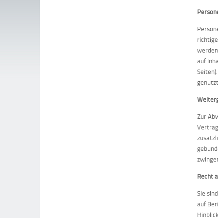
Person
Persone
richtig
werden 
auf Inh
Seiten)
genutzt
Weiter
Zur Abw
Vertrag
zusätzl
gebunde
zwingen
Recht a
Sie sin
auf Ber
Hinblic