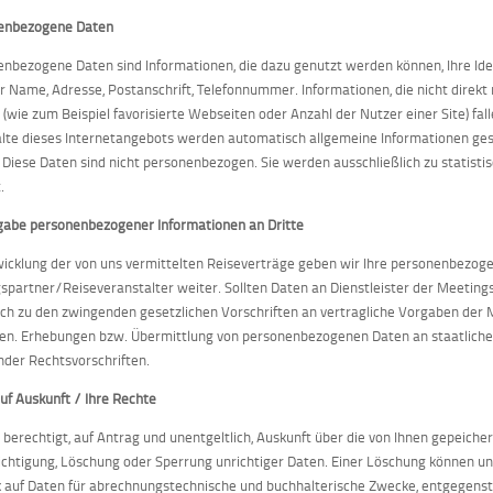
enbezogene Daten
nbezogene Daten sind Informationen, die dazu genutzt werden können, Ihre Iden
er Name, Adresse, Postanschrift, Telefonnummer. Informationen, die nicht direkt 
(wie zum Beispiel favorisierte Webseiten oder Anzahl der Nutzer einer Site) fal
alte dieses Internetangebots werden automatisch allgemeine Informationen ges
. Diese Daten sind nicht personenbezogen. Sie werden ausschließlich zu statis
.
gabe personenbezogener Informationen an Dritte
icklung der von uns vermittelten Reiseverträge geben wir Ihre personenbezoge
spartner/Reiseveranstalter weiter. Sollten Daten an Dienstleister der Meeting
ich zu den zwingenden gesetzlichen Vorschriften an vertragliche Vorgaben de
n. Erhebungen bzw. Übermittlung von personenbezogenen Daten an staatliche
der Rechtsvorschriften.
uf Auskunft / Ihre Rechte
d berechtigt, auf Antrag und unentgeltlich, Auskunft über die von Ihnen gepeich
ichtigung, Löschung oder Sperrung unrichtiger Daten. Einer Löschung können u
k auf Daten für abrechnungstechnische und buchhalterische Zwecke, entgegens