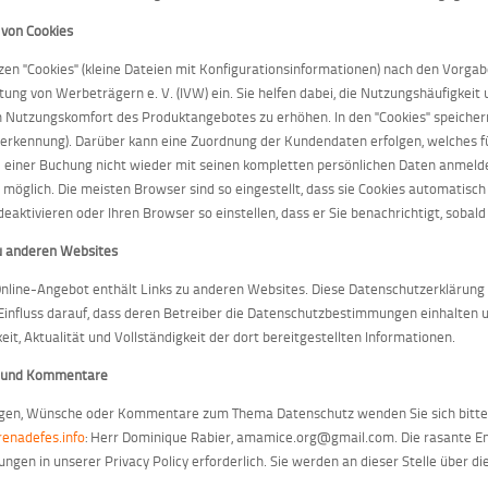
 von Cookies
zen "Cookies" (kleine Dateien mit Konfigurationsinformationen) nach den Vorga
tung von Werbeträgern e. V. (IVW) ein. Sie helfen dabei, die Nutzungshäufigkeit
 Nutzungskomfort des Produktangebotes zu erhöhen. In den "Cookies" speichern 
erkennung). Darüber kann eine Zuordnung der Kundendaten erfolgen, welches fü
e einer Buchung nicht wieder mit seinen kompletten persönlichen Daten anmel
 möglich. Die meisten Browser sind so eingestellt, dass sie Cookies automatisc
deaktivieren oder Ihren Browser so einstellen, dass er Sie benachrichtigt, soba
u anderen Websites
nline-Angebot enthält Links zu anderen Websites. Diese Datenschutzerklärung e
Einfluss darauf, dass deren Betreiber die Datenschutzbestimmungen einhalten
keit, Aktualität und Vollständigkeit der dort bereitgestellten Informationen.
 und Kommentare
agen, Wünsche oder Kommentare zum Thema Datenschutz wenden Sie sich bitte 
enadefes.info
: Herr Dominique Rabier, amamice.org@gmail.com. Die rasante Ent
ngen in unserer Privacy Policy erforderlich. Sie werden an dieser Stelle über d