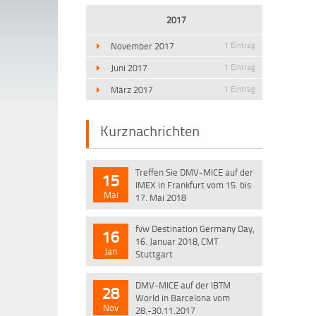
2017
November 2017
1 Eintrag
Juni 2017
1 Eintrag
März 2017
1 Eintrag
Kurznachrichten
Treffen Sie DMV-MICE auf der
15
IMEX in Frankfurt vom 15. bis
Mai
17. Mai 2018
fvw Destination Germany Day,
16
16. Januar 2018, CMT
Jan
Stuttgart
DMV-MICE auf der IBTM
28
World in Barcelona vom
Nov
28.-30.11.2017