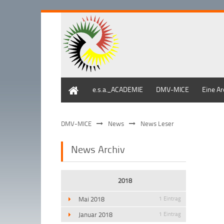
Home
e.s.a._ACADEMIE
DMV-MICE
Eine Ar
DMV-MICE
News
News Leser
News Archiv
2018
Mai 2018
1 Eintrag
Januar 2018
1 Eintrag